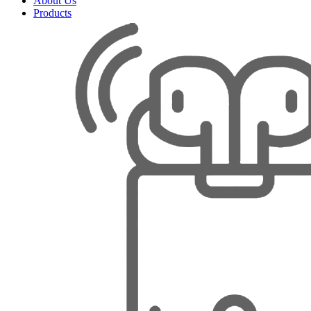
About Us
Products