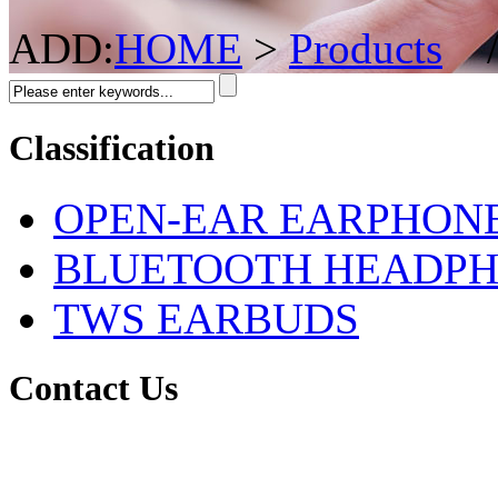
ADD:
HOME
>
Products
Classification
OPEN-EAR EARPHON
BLUETOOTH HEADP
TWS EARBUDS
Contact Us