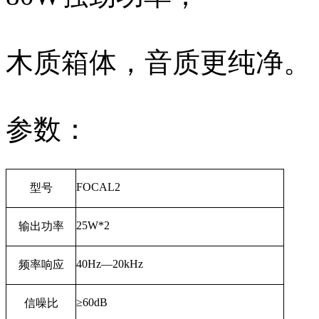
木质箱体，音质更纯净。
参数：
FOCAL2
型号
25W*2
输出功率
40Hz—20kHz
频率响应
≥
60dB
信噪比