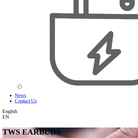
News
Contact Us
English
EN
TWS EARBUDS