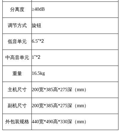
≥
40dB
分离度
调节方式
旋钮
6.5
"*2
低音单元
1
"*2
中高音单元
16.5kg
重量
主机尺寸
200
宽
*385
高
*275
深（
mm
）
副机尺寸
200
宽
*385
高
*275
深（
mm
）
外包装规格
440
宽
*490
高
*330
深（
mm
）