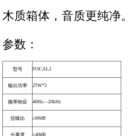
木质箱体，音质更纯净。
参数：
FOCAL2
型号
25W*2
输出功率
40Hz—20kHz
频率响应
≥
60dB
信噪比
≥
40dB
分离度