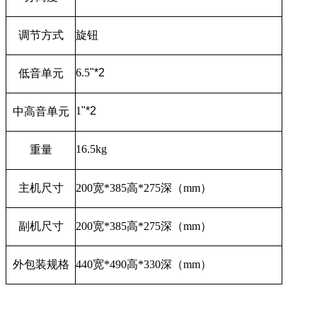
调节方式
旋钮
6.5
"*2
低音单元
1
"*2
中高音单元
16.5kg
重量
主机尺寸
200
宽
*385
高
*275
深（
mm
）
副机尺寸
200
宽
*385
高
*275
深（
mm
）
外包装规格
440
宽
*490
高
*330
深（
mm
）