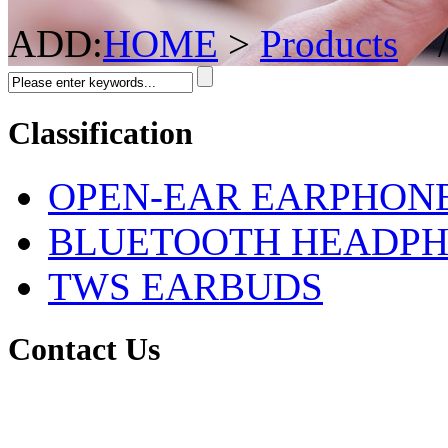
ADD:
HOME
>
Products
Classification
OPEN-EAR EARPHON
BLUETOOTH HEADP
TWS EARBUDS
Contact Us