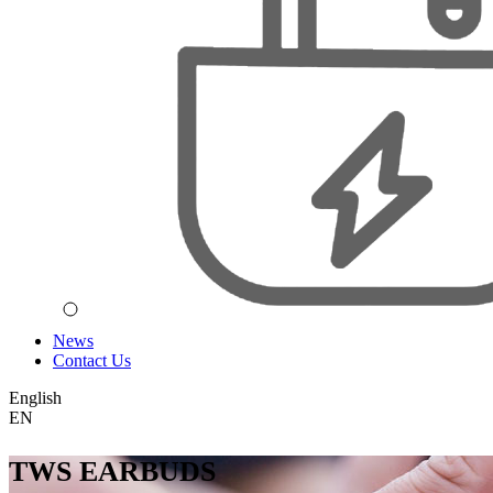
News
Contact Us
English
EN
TWS EARBUDS