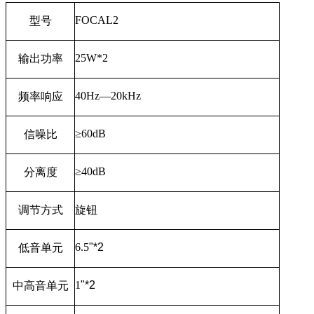
FOCAL2
型号
25W*2
输出功率
40Hz—20kHz
频率响应
≥
60dB
信噪比
≥
40dB
分离度
调节方式
旋钮
6.5
"*2
低音单元
1
"*2
中高音单元