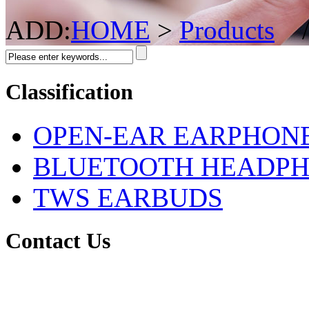
ADD:
HOME
>
Products
Classification
OPEN-EAR EARPHON
BLUETOOTH HEADP
TWS EARBUDS
Contact Us