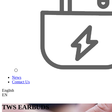
News
Contact Us
English
EN
TWS EARBUDS