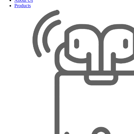
About Us
Products