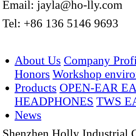
Email: jayla@ho-lly.com
Tel: +86 136 5146 9693
About Us
Company Profi
Honors
Workshop envir
Products
OPEN-EAR E
HEADPHONES
TWS E
News
Shenzhen Holly Industrial 