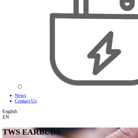
News
Contact Us
English
EN
TWS EARBUDS