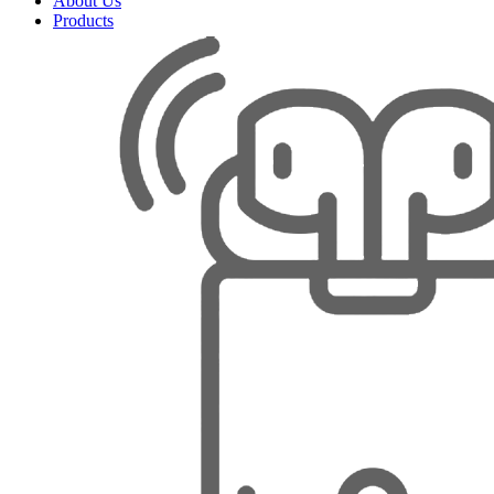
About Us
Products