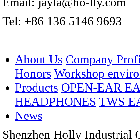
Email: jayla@ho-lly.com
Tel: +86 136 5146 9693
About Us
Company Profi
Honors
Workshop envir
Products
OPEN-EAR E
HEADPHONES
TWS E
News
Shenzhen Holly Industrial 