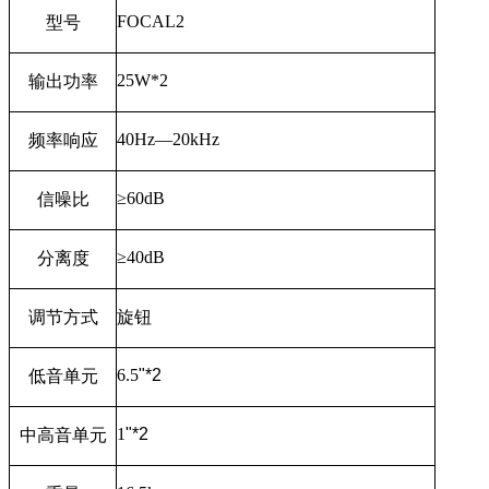
FOCAL2
型号
25W*2
输出功率
40Hz—20kHz
频率响应
≥
60dB
信噪比
≥
40dB
分离度
调节方式
旋钮
6.5
"*2
低音单元
1
"*2
中高音单元