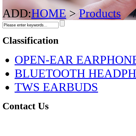
ADD:
HOME
>
Products
Classification
OPEN-EAR EARPHON
BLUETOOTH HEADP
TWS EARBUDS
Contact Us