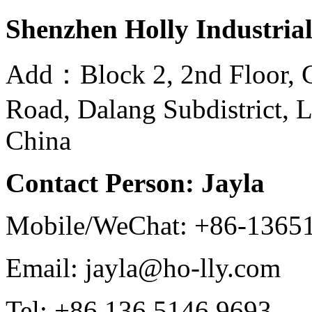
Shenzhen Holly Industrial
Add：Block 2, 2nd Floor, G
Road, Dalang Subdistrict, 
China
Contact Person: Jayla
Mobile/WeChat: +86-1365
Email: jayla@ho-lly.com
Tel: +86 136 5146 9693