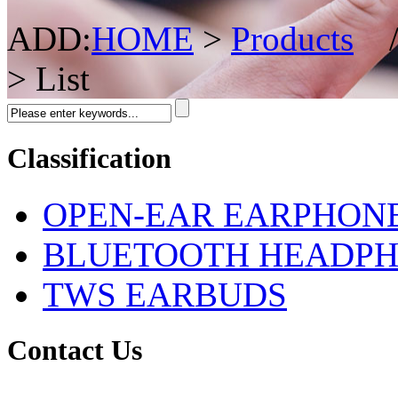
ADD:
HOME
>
Products
> List
Classification
OPEN-EAR EARPHON
BLUETOOTH HEADP
TWS EARBUDS
Contact Us