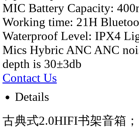
MIC Battery Capacity: 400
Working time: 21H Blueto
Waterproof Level: IPX4 Lig
Mics Hybric ANC ANC noise
depth is 30±3db
Contact Us
Details
古典式2.0HIFI书架音箱；