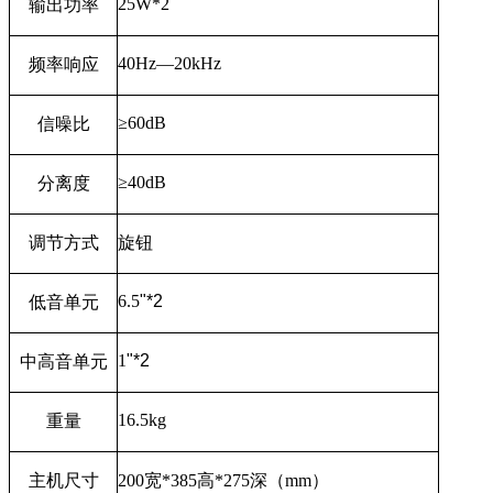
25W*2
输出功率
40Hz—20kHz
频率响应
≥
60dB
信噪比
≥
40dB
分离度
调节方式
旋钮
6.5
"*2
低音单元
1
"*2
中高音单元
16.5kg
重量
主机尺寸
200
宽
*385
高
*275
深（
mm
）