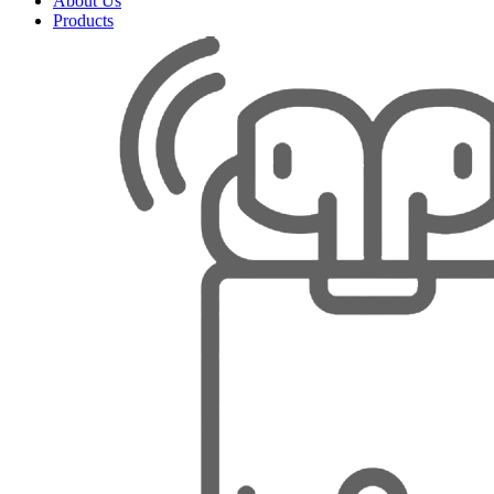
About Us
Products