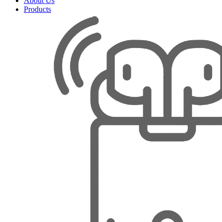
About Us
Products