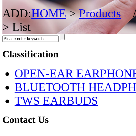
ADD:
HOME
>
Products
> List
Classification
OPEN-EAR EARPHON
BLUETOOTH HEADP
TWS EARBUDS
Contact Us