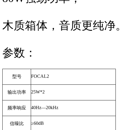
木质箱体，音质更纯净。
参数：
FOCAL2
型号
25W*2
输出功率
40Hz—20kHz
频率响应
≥
60dB
信噪比