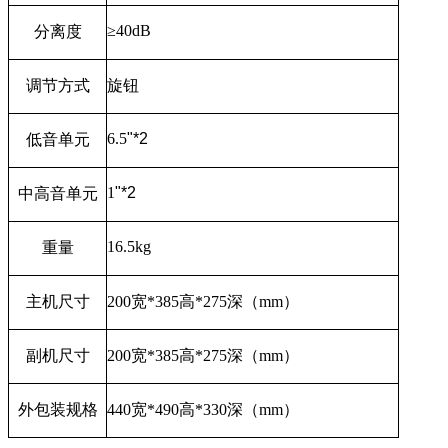
≥
40dB
分离度
调节方式
旋钮
6.5
"*2
低音单元
1
"*2
中高音单元
16.5kg
重量
主机尺寸
200
宽
*385
高
*275
深（
mm
）
副机尺寸
200
宽
*385
高
*275
深（
mm
）
外包装规格
440
宽
*490
高
*330
深（
mm
）